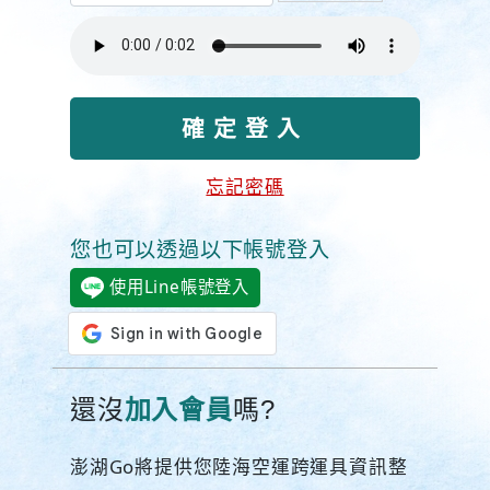
忘記密碼
您也可以透過以下帳號登入
使用Line帳號登入
還沒
加入會員
嗎?
澎湖Go將提供您陸海空運跨運具資訊整