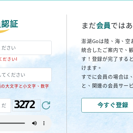
員認証
まだ
会員
ではあ
澎湖Goは陸、海、空
統合したご案内で、
す！登録が完了する
くださいl
けます。
すでに会員の場合は
と、関連の会員サー
語の大文字と小文字、数字
今すぐ登録