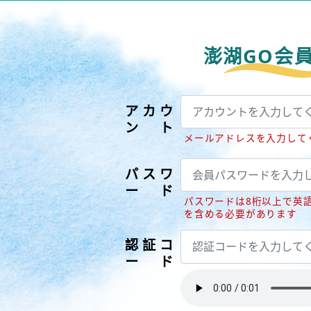
澎湖GO会
アカウ
ント
メールアドレスを入力して
パスワ
ード
パスワードは8桁以上で英
を含める必要があります
認証コ
ード