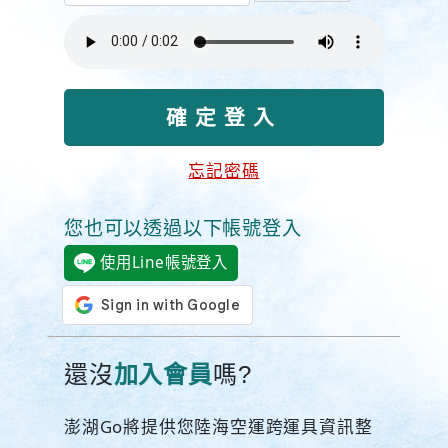
忘記密碼
您也可以透過以下帳號登入
使用Line帳號登入
還沒
加入會員
嗎?
澎湖Go將提供您陸海空運跨運具資訊整