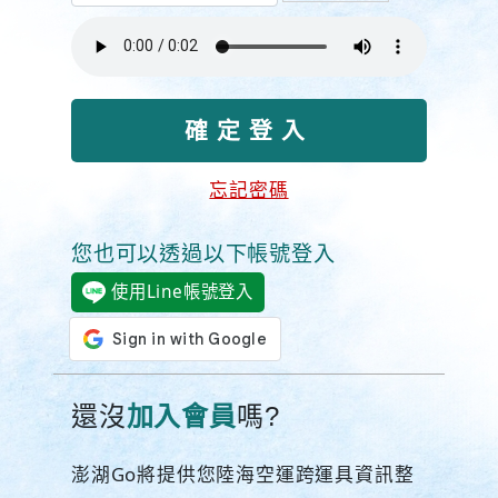
忘記密碼
您也可以透過以下帳號登入
使用Line帳號登入
還沒
加入會員
嗎?
澎湖Go將提供您陸海空運跨運具資訊整