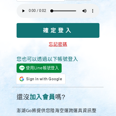
忘記密碼
您也可以透過以下帳號登入
使用Line帳號登入
還沒
加入會員
嗎?
澎湖Go將提供您陸海空運跨運具資訊整