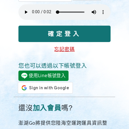
忘記密碼
您也可以透過以下帳號登入
使用Line帳號登入
還沒
加入會員
嗎?
澎湖Go將提供您陸海空運跨運具資訊整