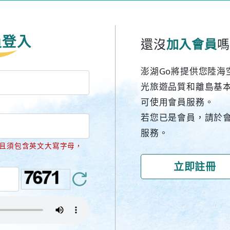
員登入
還沒
加入會員
嗎
澎湖Go將提供您陸海
光旅遊品質和離島基
可使用會員服務。
若您已是會員，請於
服務。
並且須包含英文大寫字母，
立即註冊