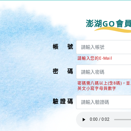
澎湖GO會
帳號
請輸入您的E-Mail
密碼
密碼需八碼以上(含8碼)，
英文小寫字母與數字
驗證碼