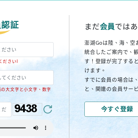
員認証
まだ
会員
ではあ
澎湖Goは陸、海、空
統合したご案内で、
す！登録が完了する
くださいl
けます。
すでに会員の場合は
と、関連の会員サー
語の大文字と小文字、数字
今すぐ登録