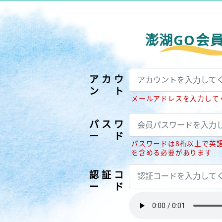
澎湖GO会
アカウ
ント
メールアドレスを入力して
パスワ
ード
パスワードは8桁以上で英
を含める必要があります
認証コ
ード