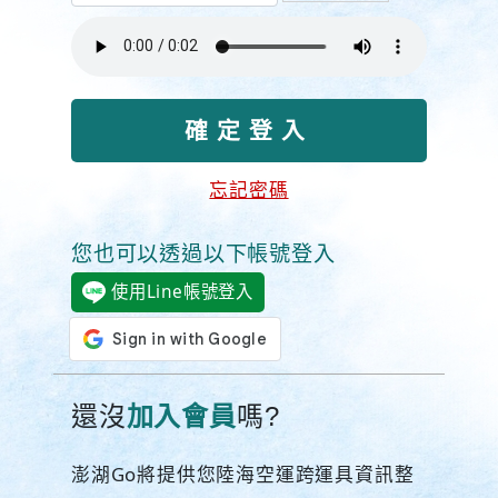
忘記密碼
您也可以透過以下帳號登入
使用Line帳號登入
還沒
加入會員
嗎?
澎湖Go將提供您陸海空運跨運具資訊整