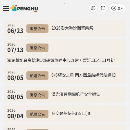
:::
語系
字級
登入
跳到主要內容
2026.
2026澎大海沙灘音樂祭
消息公告
06/23
2026.
消息公告
07/13
澎湖輪配合高雄港1號碼頭旅運中心改建，暫訂115年11月初，移靠至8號碼頭
2026.
8/6望安之星 南方四島航線代航通知
航運公告
08/05
2026.
漢光演習期間航行安全通告
消息公告
08/05
2026.
🚢交通船快訊(8/11)‼️
航運公告
08/04
2026.