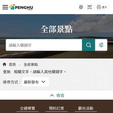
語系
字級
登入
跳到主要內容
全部景點
首頁
全部景點
-
查無
相關文字，請輸入其他關鍵字。
排序方式
：
:::
收合
交通導覽
預約訂票
觀光活動