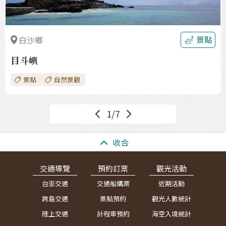
景點
白沙鄉
目斗嶼
景點
自然景觀
<<
1/7
下
上
一
一
頁
:::
收合
頁
>>
交通導覽
預約訂票
觀光活動
台澎交通
交通船購票
近期活動
跨島交通
景點預約
觀光人數統計
陸上交通
計程車預約
海空入境統計