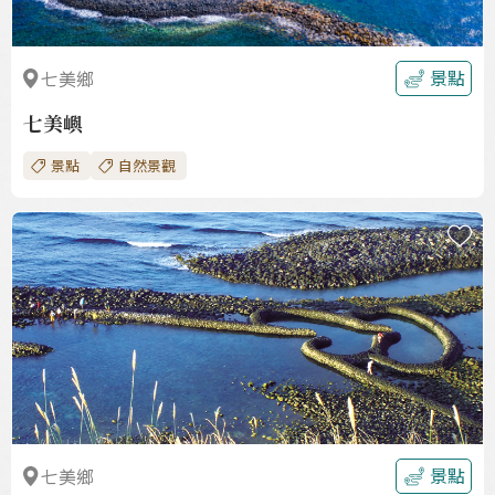
景點
七美鄉
七美嶼
景點
自然景觀
收
藏
景點
七美鄉