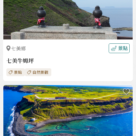
景點
七美鄉
七美牛姆坪
景點
自然景觀
收
藏