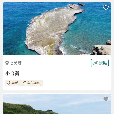
收
藏
景點
七美鄉
小台灣
景點
自然景觀
收
藏