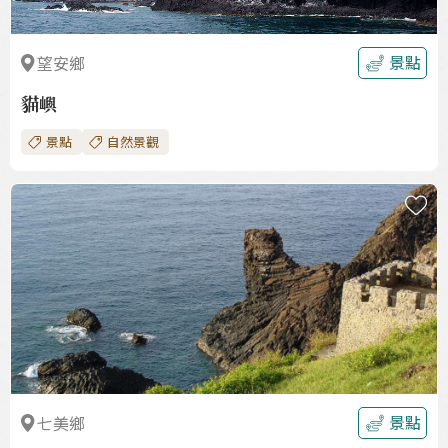
景點
望安鄉
貓嶼
景點
自然景觀
收
藏
景點
七美鄉