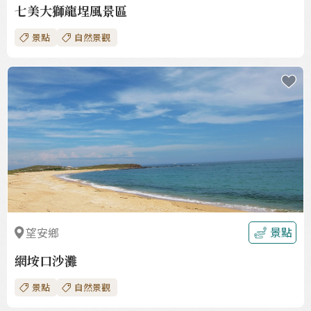
七美大獅龍埕風景區
景點
自然景觀
收
藏
景點
望安鄉
網垵口沙灘
景點
自然景觀