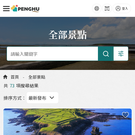
語系
字級
登入
跳到主要內容
全部景點
首頁
全部景點
-
共
73
項搜尋結果
排序方式
：
收
藏