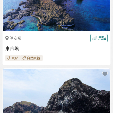
景點
望安鄉
東吉嶼
景點
自然景觀
收
藏