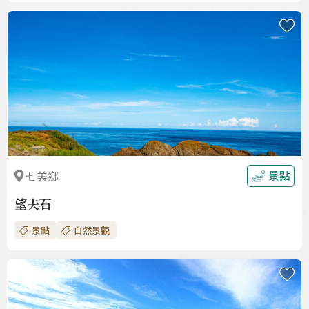
收
藏
景點
七美鄉
望夫石
景點
自然景觀
收
藏