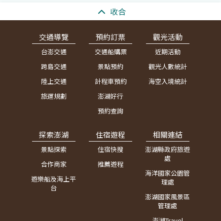
:::
收合
交通導覽
預約訂票
觀光活動
台澎交通
交通船購票
近期活動
跨島交通
景點預約
觀光人數統計
陸上交通
計程車預約
海空入境統計
旅運規劃
澎湖好行
預約查詢
探索澎湖
住宿遊程
相關連結
景點探索
住宿快搜
澎湖縣政府旅遊
處
合作商家
推薦遊程
海洋國家公園管
遊樂船及海上平
理處
台
澎湖國家風景區
管理處
澎湖Travel