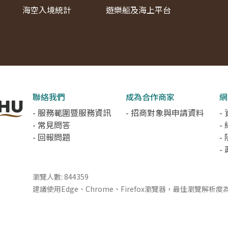
海空入境統計
遊樂船及海上平台
聯絡我們
成為合作商家
網
- 服務範圍暨服務資訊
- 招商對象與申請資料
-
- 常見問答
-
- 回報問題
-
-
瀏覽人數: 844359
建議使用Edge、Chrome、Firefox瀏覽器，最佳瀏覽解析度為 1