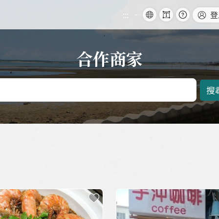
字
常
語
登
:::
級
見
跳
系
問
到
題
主
要
內
容
合作商家
收藏