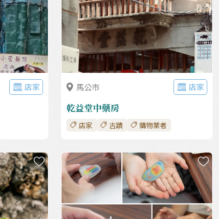
店家
店家
馬公市
乾益堂中藥房
店家
古蹟
購物業者
收藏
收藏