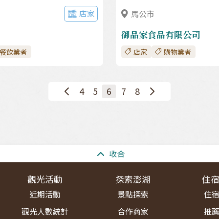
店家
馬公市
御品家食品有限公司
餐飲業者
店家
購物業者
<
4
5
6
7
8
>
收合
觀光活動
探索澎湖
住
近期活動
景點探索
住
觀光人數統計
合作商家
推