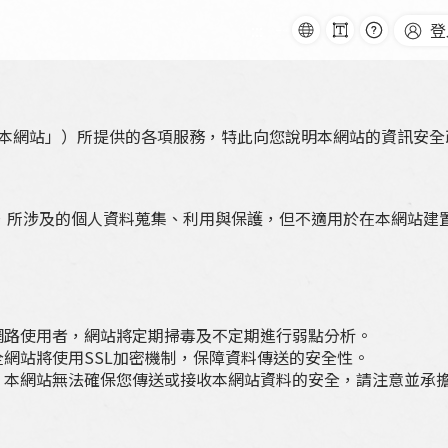
字
常
語
登
:::
級
見
跳
系
問
到
題
主
要
內
容
「本網站」）所提供的各項服務，特此向您說明本網站的資訊安全
，所涉及的個人資料蒐集、利用與保護，但不適用於在本網站建
網路使用者，網站將定期掃毒及不定期進行弱點分析。
全網站將使用SSL加密機制，保障資料傳送的安全性。
，本網站無法確保您傳送或接收本網站資料的安全，請注意並承