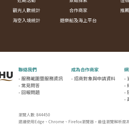
近期活動
景點探索
住
觀光人數統計
合作商家
推
海空入境統計
遊樂船及海上平台
聯絡我們
成為合作商家
網
- 服務範圍暨服務資訊
- 招商對象與申請資料
-
- 常見問答
-
- 回報問題
-
-
瀏覽人數: 844450
建議使用Edge、Chrome、Firefox瀏覽器，最佳瀏覽解析度為 1