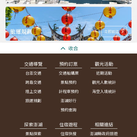
旅運規劃
立即前往
:::
收合
交通導覽
預約訂票
觀光活動
台澎交通
交通船購票
近期活動
跨島交通
景點預約
觀光人數統計
陸上交通
計程車預約
海空入境統計
旅運規劃
澎湖好行
預約查詢
探索澎湖
住宿遊程
相關連結
景點探索
住宿快搜
澎湖縣政府旅遊