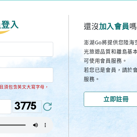
員登入
還沒
加入會員
嗎
澎湖Go將提供您陸海
光旅遊品質和離島基
可使用會員服務。
若您已是會員，請於
服務。
並且須包含英文大寫字母，
立即註冊