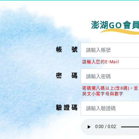
澎湖GO會
帳號
請輸入您的E-Mail
密碼
密碼需八碼以上(含8碼)，
英文小寫字母與數字
驗證碼