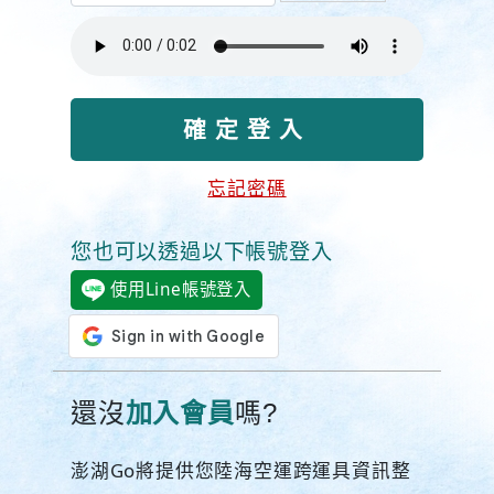
忘記密碼
您也可以透過以下帳號登入
使用Line帳號登入
還沒
加入會員
嗎?
澎湖Go將提供您陸海空運跨運具資訊整