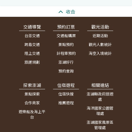
:::
收合
交通導覽
預約訂票
觀光活動
台澎交通
交通船購票
近期活動
跨島交通
景點預約
觀光人數統計
陸上交通
計程車預約
海空入境統計
旅運規劃
澎湖好行
預約查詢
探索澎湖
住宿遊程
相關連結
景點探索
住宿快搜
澎湖縣政府旅遊
處
合作商家
推薦遊程
海洋國家公園管
遊樂船及海上平
理處
台
澎湖國家風景區
管理處