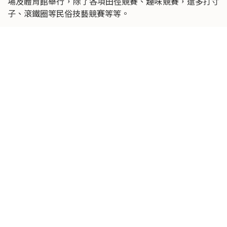
場及體育館舉行，除了各項田徑競賽、趣味競賽，還多打寸
子、滾鐵圈等民俗技藝競賽等等。