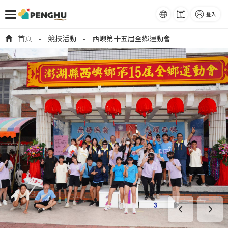
語系
字級
登入
跳到主要內容
首頁
競技活動
西嶼第十五屆全鄉運動會
-
-