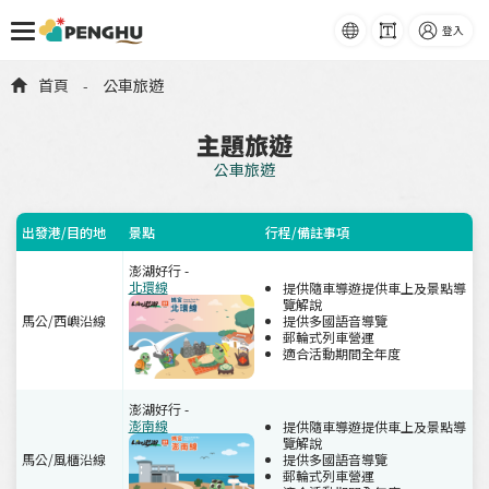
語系
字級
登入
跳到主要內容
首頁
公車旅遊
-
主題旅遊
公車旅遊
出發港/目的地
景點
行程/備註事項
澎湖好行 -
北環線
提供隨車導遊提供車上及景點導
覽解說
馬公/西嶼沿線
提供多國語音導覽
郵輪式列車營運
適合活動期間全年度
澎湖好行 -
澎南線
提供隨車導遊提供車上及景點導
覽解說
馬公/風櫃沿線
提供多國語音導覽
郵輪式列車營運