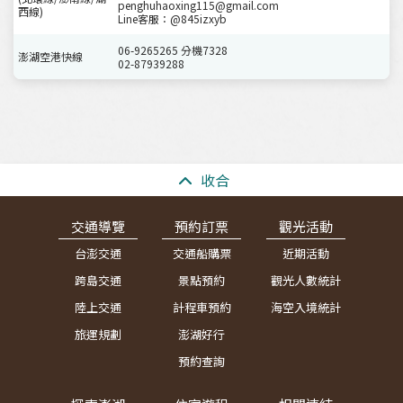
penghuhaoxing115@gmail.com
西線)
Line客服：@845izxyb
06-9265265 分機7328
澎湖空港快線
02-87939288
:::
收合
交通導覽
預約訂票
觀光活動
台澎交通
交通船購票
近期活動
跨島交通
景點預約
觀光人數統計
陸上交通
計程車預約
海空入境統計
旅運規劃
澎湖好行
預約查詢