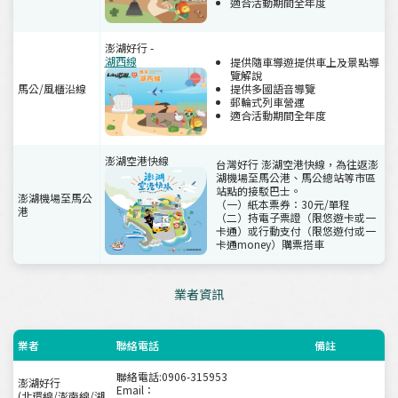
適合活動期間全年度
澎湖好行 -
湖西線
提供隨車導遊提供車上及景點導
覽解說
馬公/風櫃沿線
提供多國語音導覽
郵輪式列車營運
適合活動期間全年度
澎湖空港快線
台灣好行 澎湖空港快線，為往返澎
湖機場至馬公港、馬公總站等市區
站點的接駁巴士。
澎湖機場至馬公
（一）紙本票券：30元/單程
港
（二）持電子票證（限悠遊卡或一
卡通）或行動支付（限悠遊付或一
卡通money）購票搭車
業者資訊
業者
聯絡電話
備註
聯絡電話:0906-315953
澎湖好行
Email：
(北環線/澎南線/湖