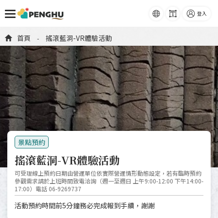
語系
字級
登入
跳到主要內容
首頁
搖滾藍洞-VR體驗活動
-
預約表單圖檔
景點預約
搖滾藍洞-VR體驗活動
可受理線上預約日期由營運單位依實際營運情形動態設定，若有臨時預約
參觀需求請於上班時間致電洽詢（週一至週日 上午9:00-12:00 下午14:00-
17:00）電話 06-9269737
活動預約時間前5分鐘務必完成報到手續，謝謝