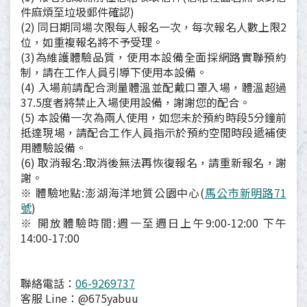
件麻煩至垃圾郵件確認)
(2) 同日期同場次限每人報名一次，每次報名人數上限2
位，如重複報名將不予受理。
(3)為維護體驗品質，使用本設備全面採網路實聯預約
制，請在工作人員引導下使用本設備。
(4) 入場前請配合測量體溫並配戴口罩入場，體溫超過
37.5度者將禁止入場使用設備，謝謝您的配合。
(5) 本設備一次為兩人使用，如您未於預約時段5分鐘前
抵達現場，請配合工作人員指示於預約空閒時段遞補使
用體驗設備。
(6) 取消報名:取消後無法再恢復報名，請重新報名，謝
謝。
※ 體驗地點:澎湖海洋地質公園中心(
馬公市新明路71
號
)
※ 開放體驗時間:週一至週日上午9:00-12:00 下午
14:00-17:00
聯絡電話：
06-9269737
客服 Line：@675yabuu