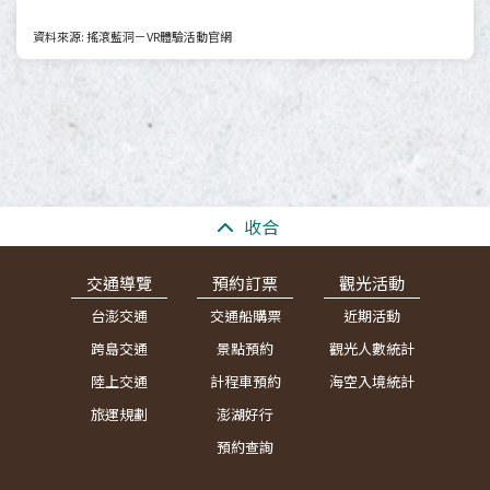
資料來源: 搖滾藍洞－VR體驗活動官網
:::
收合
交通導覽
預約訂票
觀光活動
台澎交通
交通船購票
近期活動
跨島交通
景點預約
觀光人數統計
陸上交通
計程車預約
海空入境統計
旅運規劃
澎湖好行
預約查詢