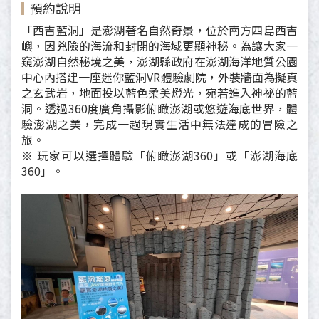
預約說明
「西吉藍洞」是澎湖著名自然奇景，位於南方四島西吉
嶼，因兇險的海流和封閉的海域更顯神秘。為讓大家一
窺澎湖自然秘境之美，澎湖縣政府在澎湖海洋地質公園
中心內搭建一座迷你藍洞VR體驗劇院，外裝牆面為擬真
之玄武岩，地面投以藍色柔美燈光，宛若進入神祕的藍
洞。透過360度廣角攝影俯瞰澎湖或悠遊海底世界，體
驗澎湖之美，完成一趟現實生活中無法達成的冒險之
旅。
※ 玩家可以選擇體驗「俯瞰澎湖360」或「澎湖海底
360」。