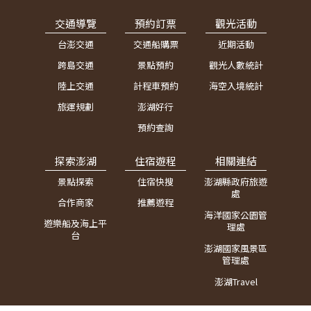
交通導覽
預約訂票
觀光活動
台澎交通
交通船購票
近期活動
跨島交通
景點預約
觀光人數統計
陸上交通
計程車預約
海空入境統計
旅運規劃
澎湖好行
預約查詢
探索澎湖
住宿遊程
相關連結
景點探索
住宿快搜
澎湖縣政府旅遊
處
合作商家
推薦遊程
海洋國家公園管
遊樂船及海上平
理處
台
澎湖國家風景區
管理處
澎湖Travel