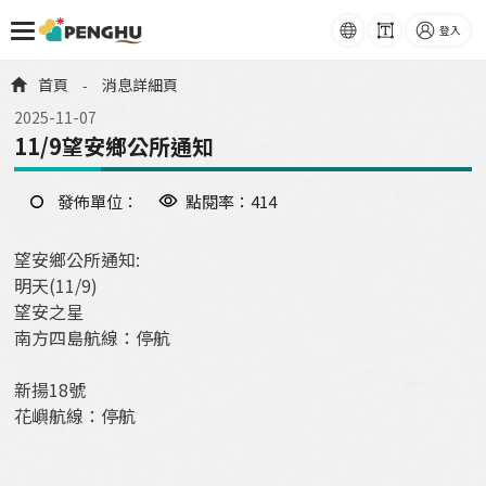
語系
字級
登入
跳到主要內容
首頁
消息詳細頁
-
2025-11-07
11/9望安鄉公所通知
發佈單位：
點閱率：414
望安鄉公所通知:
明天(11/9)
望安之星
南方四島航線：停航
新揚18號
花嶼航線：停航