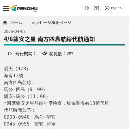
語系
フォ
ログイン
ント
跳到主要內容
ホーム
メッセージ詳細ページ
-
サイ
ズ
2026-04-07
4/8望安之星 南方四島航線代航通知
発行機関：
閲覧数：283
明天（4/8）

海有13號

南方四島航線：

馬公-四島（9：00）

望安-馬公（13：00）

*因應望安之星船舶年度檢查，故協調海有13號代航

代航時間如下：

0900-0940，馬公-望安

0945-0955，望安-將軍
