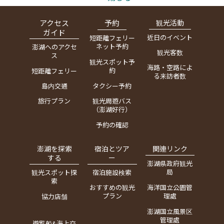
アクセス
予約
観光活動
ガイド
近日のイベント
短距離フェリー
ネット予約
澎湖へのアクセ
観光客数
ス
観光スポット予
海路・空路によ
約
短距離フェリー
る来訪者数
島内交通
タクシー予約
旅行プラン
観光周遊バス
（澎湖好行）
予約の確認
澎湖を探索
宿泊とツア
関連リンク
する
ー
澎湖県政府観光
局
観光スポット探
宿泊施設検索
索
おすすめの観光
海洋国立公園管
プラン
理處
協力店舗
澎湖国立風景区
管理處
遊覧船&海上交