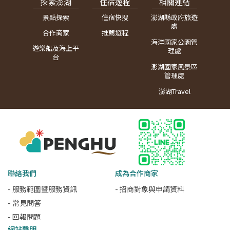
探索澎湖
住宿遊程
相關連結
景點探索
住宿快搜
澎湖縣政府旅遊
處
合作商家
推薦遊程
海洋國家公園管
遊樂船及海上平
理處
台
澎湖國家風景區
管理處
澎湖Travel
聯絡我們
成為合作商家
- 服務範圍暨服務資訊
- 招商對象與申請資料
- 常見問答
- 回報問題
網站聲明