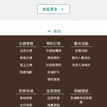
查看更多
:::
收合
交通導覽
預約訂票
觀光活動
台澎交通
交通船購票
近期活動
跨島交通
景點預約
觀光人數統計
陸上交通
計程車預約
海空入境統計
旅運規劃
澎湖好行
預約查詢
探索澎湖
住宿遊程
相關連結
景點探索
住宿快搜
澎湖縣政府旅遊
處
合作商家
推薦遊程