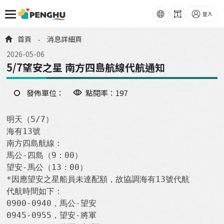
語系
字級
登入
跳到主要內容
首頁
消息詳細頁
-
2026-05-06
5/7望安之星 南方四島航線代航通知
發佈單位：
點閱率：197
明天（5/7）

海有13號

南方四島航線：

馬公-四島（9：00）

望安-馬公（13：00）

*因應望安之星船員未達配額，故協調海有13號代航

代航時間如下：

0900-0940，馬公-望安

0945-0955，望安-將軍
