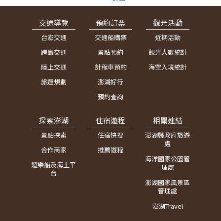
交通導覽
預約訂票
觀光活動
台澎交通
交通船購票
近期活動
跨島交通
景點預約
觀光人數統計
陸上交通
計程車預約
海空入境統計
旅運規劃
澎湖好行
預約查詢
探索澎湖
住宿遊程
相關連結
景點探索
住宿快搜
澎湖縣政府旅遊
處
合作商家
推薦遊程
海洋國家公園管
遊樂船及海上平
理處
台
澎湖國家風景區
管理處
澎湖Travel