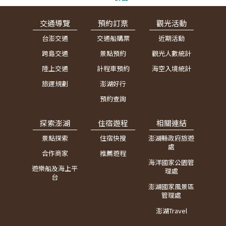
交通導覽
預約訂票
觀光活動
台澎交通
交通船購票
近期活動
跨島交通
景點預約
觀光人數統計
陸上交通
計程車預約
海空入境統計
旅運規劃
澎湖好行
預約查詢
探索澎湖
住宿遊程
相關連結
景點探索
住宿快搜
澎湖縣政府旅遊
處
合作商家
推薦遊程
海洋國家公園管
遊樂船及海上平
理處
台
澎湖國家風景區
管理處
澎湖Travel