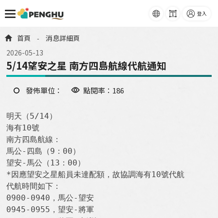
語系
字級
登入
跳到主要內容
首頁
消息詳細頁
-
2026-05-13
5/14望安之星 南方四島航線代航通知
發佈單位：
點閱率：186
明天（5/14）

海有10號

南方四島航線：

馬公-四島（9：00）

望安-馬公（13：00）

*因應望安之星船員未達配額，故協調海有10號代航

代航時間如下：

0900-0940，馬公-望安

0945-0955，望安-將軍
