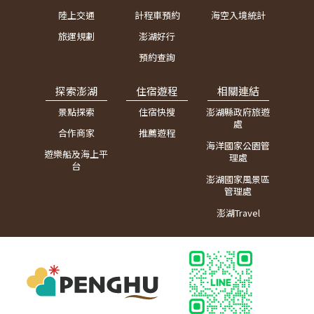
陸上交通
計程車預約
海空入境統計
旅運規劃
澎湖好行
預約查詢
探索澎湖
住宿遊程
相關連結
景點探索
住宿快搜
澎湖縣政府旅遊
處
合作商家
推薦遊程
海洋國家公園管
遊樂船及海上平
理處
台
澎湖國家風景區
管理處
澎湖Travel