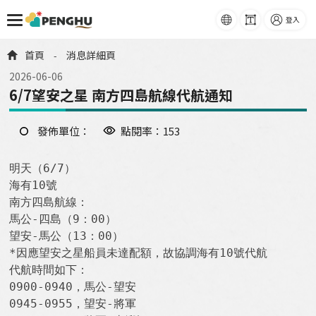
語系
字級
登入
跳到主要內容
首頁
消息詳細頁
-
2026-06-06
6/7望安之星 南方四島航線代航通知
發佈單位：
點閱率：153
明天（6/7）

海有10號

南方四島航線：

馬公-四島（9：00）

望安-馬公（13：00）

*因應望安之星船員未達配額，故協調海有10號代航

代航時間如下：

0900-0940，馬公-望安

0945-0955，望安-將軍
