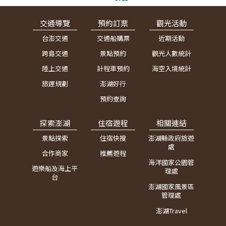
交通導覽
預約訂票
觀光活動
台澎交通
交通船購票
近期活動
跨島交通
景點預約
觀光人數統計
陸上交通
計程車預約
海空入境統計
旅運規劃
澎湖好行
預約查詢
探索澎湖
住宿遊程
相關連結
景點探索
住宿快搜
澎湖縣政府旅遊
處
合作商家
推薦遊程
海洋國家公園管
遊樂船及海上平
理處
台
澎湖國家風景區
管理處
澎湖Travel