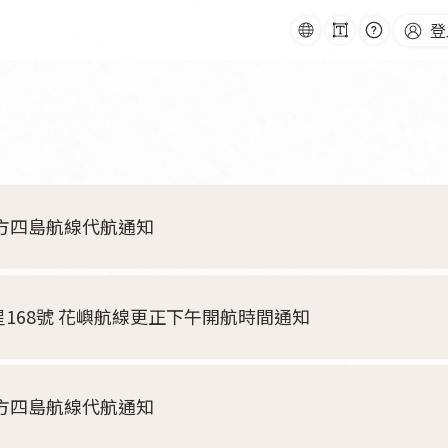
字
常
語
登
:::
級
見
跳
系
問
到
題
主
要
內
容
南方四島航線代航通知
星168號 花嶼航線更正下午開航時間通知
南方四島航線代航通知