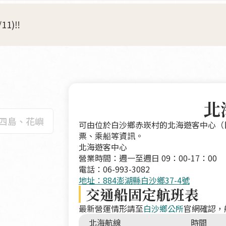
1)‼️
北
四島、花嶼
可由位於白沙鄉赤崁村的北海遊客中心（
票、乘船等資訊。
北海遊客中心
營業時間：週一至週日 09：00-17：00
電話：06-993-3082
地址：884澎湖縣白沙鄉37-4號
交通船固定航班表
最新營運情形請至
白沙鄉公所
官網確認，
北海航線
時間