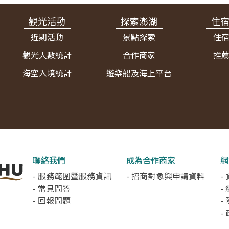
觀光活動
探索澎湖
住
近期活動
景點探索
住
觀光人數統計
合作商家
推
海空入境統計
遊樂船及海上平台
聯絡我們
成為合作商家
網
- 服務範圍暨服務資訊
- 招商對象與申請資料
-
- 常見問答
-
- 回報問題
-
-