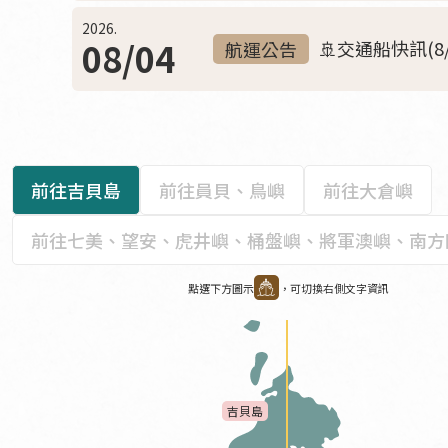
2026.
08/04
🚢交通船快訊(8/1
航運公告
前往吉貝島
前往員貝、鳥嶼
前往大倉嶼
前往七美、望安、虎井嶼、桶盤嶼、將軍澳嶼、南方
點選下方圖示
，可切換右側文字資訊
吉貝島