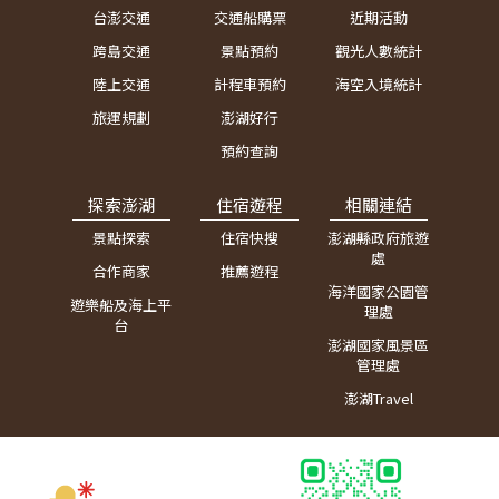
台澎交通
交通船購票
近期活動
跨島交通
景點預約
觀光人數統計
陸上交通
計程車預約
海空入境統計
旅運規劃
澎湖好行
預約查詢
探索澎湖
住宿遊程
相關連結
景點探索
住宿快搜
澎湖縣政府旅遊
處
合作商家
推薦遊程
海洋國家公園管
遊樂船及海上平
理處
台
澎湖國家風景區
管理處
澎湖Travel