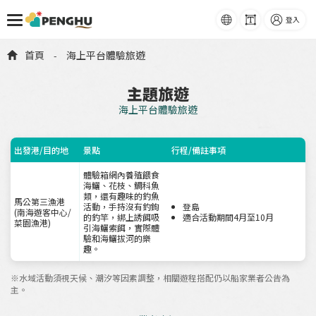
語系
字級
登入
跳到主要內容
首頁
海上平台體驗旅遊
-
主題旅遊
海上平台體驗旅遊
出發港/目的地
景點
行程/備註事項
體驗箱網內養殖餵食
海鱺、花枝、鯛科魚
類，還有趣味的釣魚
馬公第三漁港
活動，手持沒有釣鉤
登島
(南海遊客中心/
的釣竿，綁上誘餌吸
適合活動期間4月至10月
菜園漁港)
引海鱺索餌，實際體
驗和海鱺拔河的樂
趣。
※水域活動須視天候、潮汐等因素調整，相關遊程搭配仍以船家業者公告為
主。