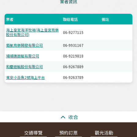
業者資訊
業者
聯絡電話
備註
海上皇宮海洋牧場(海上皇宮育樂
06-9277115
股份有限公司)
鉅航育樂開發有限公司
06-9931167
珊瑚礁遊艇有限公司
06-9219818
和慶遊艇股份有限公司
06-9267889
東安小丑魚2號海上平台
06-9263789
:::
收合
交通導覽
預約訂票
觀光活動