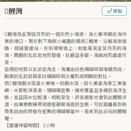
𩵺鯉灣
景點
𩵺鯉灣為呈現弦月形的一個天然小灣澳，為七美早期近海作
業的港口，現在剩下南側小範圍的簡易𩵺鯉港，沿著海岸道
路，經過雷達站，在斜坡彎道上，就能看見呈弦月形的海
灣，周圍的玄武岩地形發達，壯觀且多變，海蝕地形處處可
見。
這裡的地質以玄武岩為主，海灘由白色珊瑚碎屑堆積而成，
黝黑的玄武岩與潔白珊瑚碎屑沙灘形成明顯的對比。
而𩵺鯉灣戲水區是七美唯一的戲水區，因七美島為零工業島
嶼，水質乾淨清澈，珊瑚礁密集，擁有豐富且多樣的海洋生
態，並且因水位較淺，相較安全，許多遊客也會到此體驗浮
潛，由專業教練帶領遊客觀察海底的生態，可近距離看到熱
帶魚自由的穿梭在密集的珊瑚礁當中，是來到此必玩的體驗
喔。
【建議停留時間】 1小時