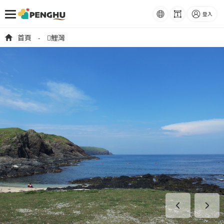
語系
字級
登入
跳到主要內容
首頁
𩵺鯉灣
-