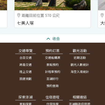
距離目前位置 570 公尺
七美人塚
大
:::
收合
交通導覽
預約訂票
觀光活動
台澎交通
交通船購票
近期活動
跨島交通
景點預約
觀光人數統計
陸上交通
計程車預約
海空入境統計
旅運規劃
澎湖好行
預約查詢
探索澎湖
住宿遊程
相關連結
景點探索
住宿快搜
澎湖縣政府旅遊