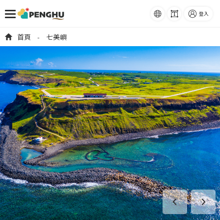
語系
字級
登入
跳到主要內容
首頁
七美嶼
-