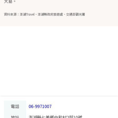
大島。
資料來源：澎湖Travel、澎湖縣政府旅遊處、交通部觀光署
電話
06-9971007
地址
澎湖縣七美鄉中和村2鄰10號