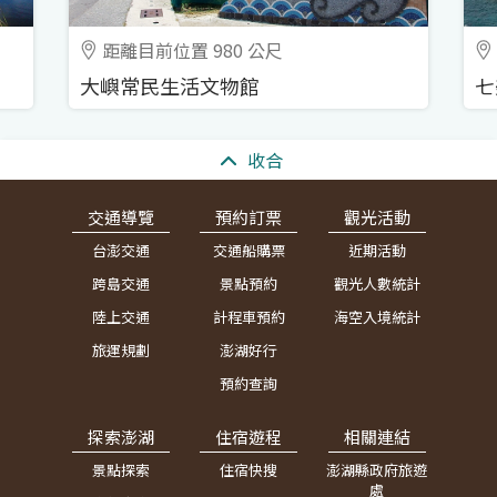
距離目前位置 980 公尺
大嶼常民生活文物館
七
:::
收合
交通導覽
預約訂票
觀光活動
台澎交通
交通船購票
近期活動
跨島交通
景點預約
觀光人數統計
陸上交通
計程車預約
海空入境統計
旅運規劃
澎湖好行
預約查詢
探索澎湖
住宿遊程
相關連結
景點探索
住宿快搜
澎湖縣政府旅遊
處