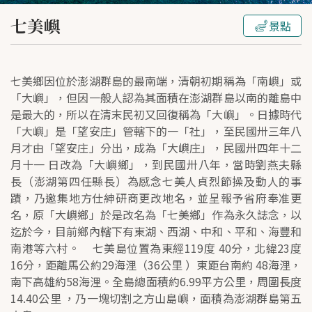
七美嶼
景點
七美鄉因位於澎湖群島的最南端，清朝初期稱為「南嶼」或
「大嶼」，但因一般人認為其面積在澎湖群島以南的離島中
是最大的，所以在清末民初又回復稱為「大嶼」。日據時代
「大嶼」是「望安庄」管轄下的一「社」，至民國卅三年八
月才由「望安庄」分出，成為「大嶼庄」，民國卅四年十二
月十一 日改為「大嶼鄉」，到民國卅八年，當時劉燕夫縣
長（澎湖第四任縣長）為感念七美人貞烈節操及動人的事
蹟，乃邀集地方仕紳研商更改地名，並呈報予省府奉准更
名，原「大嶼鄉」於是改名為「七美鄉」作為永久誌念，以
迄於今，目前鄉內轄下有東湖、西湖、中和、平和、海豐和
南港等六村。 七美島位置為東經119度 40分，北緯23度
16分，距離馬公約29海浬（36公里 ）東距台南約 48海浬，
南下高雄約58海浬。全島總面積約6.99平方公里，周圍長度
14.40公里 ，乃一塊切割之方山島嶼，面積為澎湖群島第五