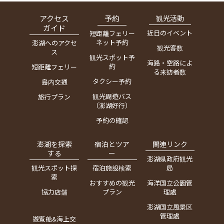
アクセス
予約
観光活動
ガイド
近日のイベント
短距離フェリー
ネット予約
澎湖へのアクセ
観光客数
ス
観光スポット予
海路・空路によ
約
短距離フェリー
る来訪者数
タクシー予約
島内交通
観光周遊バス
旅行プラン
（澎湖好行）
予約の確認
澎湖を探索
宿泊とツア
関連リンク
する
ー
澎湖県政府観光
観光スポット探
宿泊施設検索
局
索
おすすめの観光
海洋国立公園管
協力店舗
プラン
理處
澎湖国立風景区
管理處
遊覧船&海上交