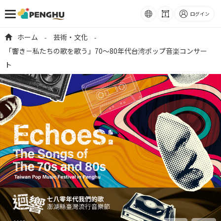
語系
フォ
ログイン
ント
跳到主要內容
ホーム
芸術・文化
-
-
サイ
「響き－私たちの歌を歌う」70〜80年代台湾ポップ音楽コンサー
ズ
ト