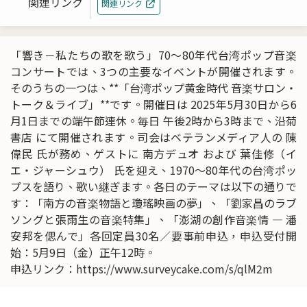
関連リンク
関連リンク
「響き－私たちの歌を歌う」70〜80年代台湾ポップ音楽
コンサートでは、3つの主要なイベントが開催されます。
そのうちの一つは、**「台湾ポップ黄金時代 音楽サロン・
トーク＆ライブ」**です。開催日は 2025年5月30日から6
月1日までの端午節連休。毎日 午後2時から3時まで、沿菊
書店 にて開催されます。司会はベテランメディア人の 陳
偉民 氏が務め、ゲストに 南方デュオ および 葉佳修（イ
エ・ジャーシュウ） 氏を迎え、1970〜80年代の台湾ポッ
プスを語り、歌い継ぎます。各日のテーマは以下の通りで
す：「南方の音楽物語と瓊瑤映画の夢」、「劉家昌のラブ
ソングと張雨生の音楽特集」、「澎湖の創作音楽情 ― 潘
安邦を偲んで」各回定員30名／要事前申込，申込受付開
始：5月9日（金）正午12時。
申込リンク：
https://www.surveycake.com/s/qlM2m