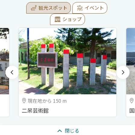
観光スポット
イベント
ショップ
現在地から 150 m
二呆芸術館
国
:::
閉じる