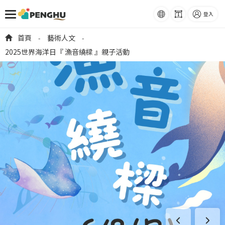
語系
字級
登入
跳到主要內容
首頁
藝術人文
-
-
2025世界海洋日『 漁音繞樑 』親子活動