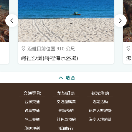
距離目前位置 910 公尺
嵵裡沙灘(嵵裡海水浴場)
澎
:::
收合
交通導覽
預約訂票
觀光活動
台澎交通
交通船購票
近期活動
跨島交通
景點預約
觀光人數統計
陸上交通
計程車預約
海空入境統計
旅運規劃
澎湖好行