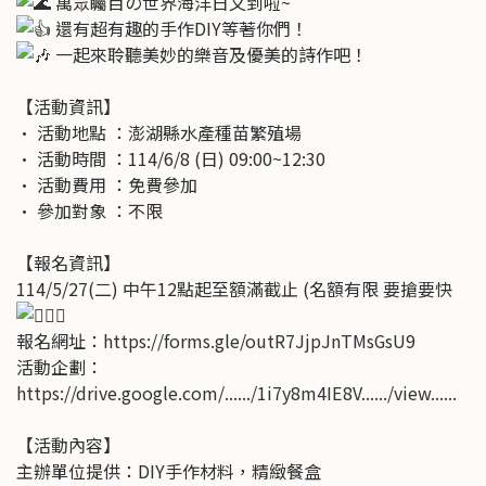
萬眾矚目の世界海洋日又到啦~
還有超有趣的手作DIY等著你們！
一起來聆聽美妙的樂音及優美的詩作吧！
【活動資訊】
• 活動地點 ：澎湖縣水產種苗繁殖場
• 活動時間 ：114/6/8 (日) 09:00~12:30
• 活動費用 ：免費參加
• 參加對象 ：不限
【報名資訊】
114/5/27(二) 中午12點起至額滿截止 (名額有限 要搶要快
報名網址：
https://forms.gle/outR7JjpJnTMsGsU9
活動企劃：
https://drive.google.com/....../1i7y8m4IE8V....../view......
【活動內容】
主辦單位提供：DIY手作材料，精緻餐盒