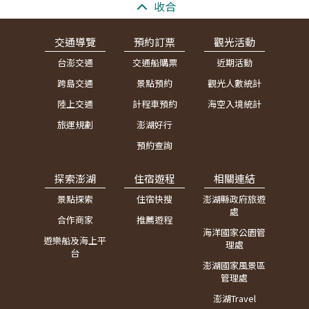
:::
收合
交通導覽
預約訂票
觀光活動
台澎交通
交通船購票
近期活動
跨島交通
景點預約
觀光人數統計
陸上交通
計程車預約
海空入境統計
旅運規劃
澎湖好行
預約查詢
探索澎湖
住宿遊程
相關連結
景點探索
住宿快搜
澎湖縣政府旅遊
處
合作商家
推薦遊程
海洋國家公園管
遊樂船及海上平
理處
台
澎湖國家風景區
管理處
澎湖Travel