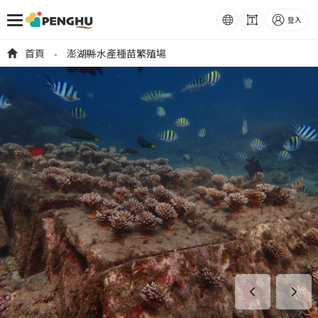
語系
字級
登入
跳到主要內容
首頁
澎湖縣水產種苗繁殖場
-