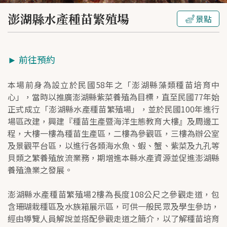
澎湖縣水產種苗繁殖場
景點
►
前往預約
本場前身為設立於民國58年之「澎湖縣藻類種苗培育中
心」，當時以推廣澎湖縣紫菜養殖為目標，直至民國77年始
正式成立「澎湖縣水產種苗繁殖場」，並於民國100年進行
場區改建，興建『種苗生產暨海洋生態教育大樓』及周邊工
程，大樓一樓為種苗生產區，二樓為參觀區，三樓為辦公室
及景觀平台區，以進行各類海水魚、蝦、蟹、紫菜及九孔等
貝類之繁養殖放流業務，期增進本縣水產資源並促進澎湖縣
養殖漁業之發展。
澎湖縣水產種苗繁殖場2樓為長度108公尺之參觀走道，包
含珊瑚栽種區及水族箱展示區，可供一般民眾及學生參訪，
經由導覽人員解說並搭配參觀走道之簡介，以了解種苗培育