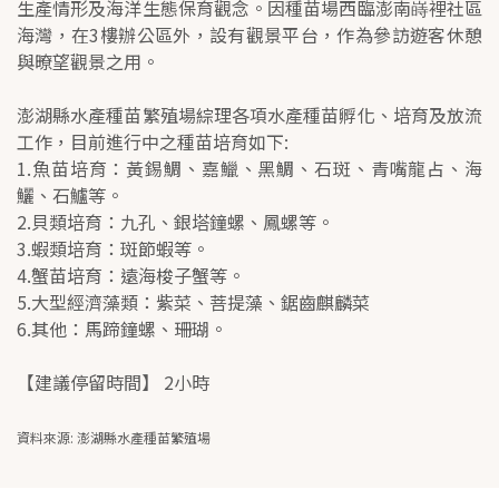
生產情形及海洋生態保育觀念。因種苗場西臨澎南嵵裡社區
海灣，在3樓辦公區外，設有觀景平台，作為參訪遊客休憩
與暸望觀景之用。
澎湖縣水產種苗繁殖場綜理各項水產種苗孵化、培育及放流
工作，目前進行中之種苗培育如下:
1.魚苗培育：黃錫鯛、嘉鱲、黑鯛、石斑、青嘴龍占、海
鱺、石鱸等。
2.貝類培育：九孔、銀塔鐘螺、鳳螺等。
3.蝦類培育：斑節蝦等。
4.蟹苗培育：遠海梭子蟹等。
5.大型經濟藻類：紫菜、菩提藻、鋸齒麒麟菜
6.其他：馬蹄鐘螺、珊瑚。
【建議停留時間】 2小時
資料來源: 澎湖縣水產種苗繁殖場