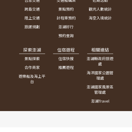
台澎交通
交通船購票
近期活動
跨島交通
景點預約
觀光人數統計
陸上交通
計程車預約
海空入境統計
旅運規劃
澎湖好行
預約查詢
探索澎湖
住宿遊程
相關連結
景點探索
住宿快搜
澎湖縣政府旅遊
處
合作商家
推薦遊程
海洋國家公園管
遊樂船及海上平
理處
台
澎湖國家風景區
管理處
澎湖Travel