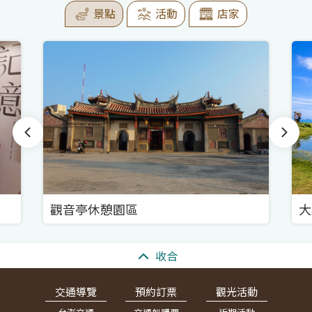
景點
活動
店家
觀音亭休憩園區
大
:::
收合
交通導覽
預約訂票
觀光活動