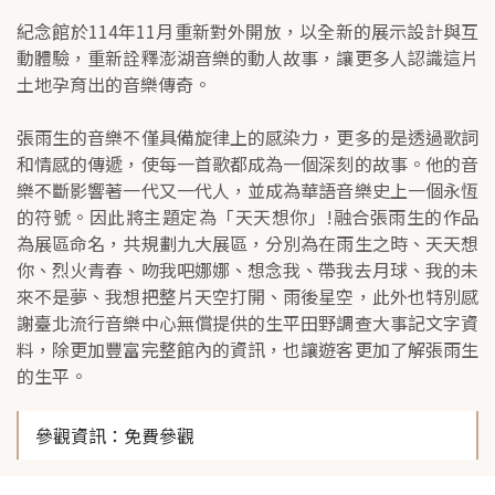
紀念館於114年11月重新對外開放，以全新的展示設計與互
動體驗，重新詮釋澎湖音樂的動人故事，讓更多人認識這片
土地孕育出的音樂傳奇。
張雨生的音樂不僅具備旋律上的感染力，更多的是透過歌詞
和情感的傳遞，使每一首歌都成為一個深刻的故事。他的音
樂不斷影響著一代又一代人，並成為華語音樂史上一個永恆
的符號。因此將主題定為「天天想你」!融合張雨生的作品
為展區命名，共規劃九大展區，分別為在雨生之時、天天想
你、烈火青春、吻我吧娜娜、想念我、帶我去月球、我的未
來不是夢、我想把整片天空打開、雨後星空，此外也特別感
謝臺北流行音樂中心無償提供的生平田野調查大事記文字資
料，除更加豐富完整館內的資訊，也讓遊客更加了解張雨生
的生平。
參觀資訊
：免費參觀