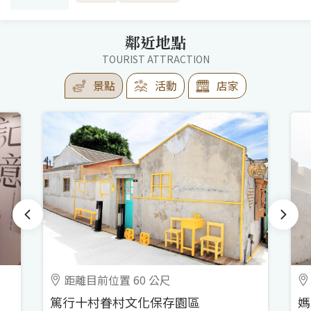
鄰近地點
TOURIST ATTRACTION
景點
活動
店家
距離目前位置 60 公尺
篤行十村眷村文化保存園區
媽