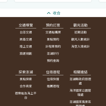
:::
收合
交通導覽
預約訂票
觀光活動
台澎交通
交通船購票
近期活動
跨島交通
景點預約
觀光人數統計
陸上交通
計程車預約
海空入境統計
旅運規劃
澎湖好行
預約查詢
探索澎湖
住宿遊程
相關連結
景點探索
住宿快搜
澎湖縣政府旅遊
處
合作商家
推薦遊程
海洋國家公園管
遊樂船及海上平
理處
台
澎湖國家風景區
管理處