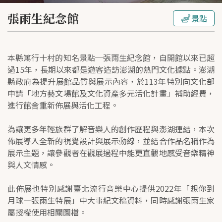
張雨生紀念館
景點
本縣篤行十村的知名景點─張雨生紀念館，自開館以來已超
過15年，長期以來都是遊客造訪澎湖的熱門文化據點。澎湖
縣政府為提升展館品質與展示內容，於113年特別向文化部
申請「地方藝文場館及文化資產多元活化計畫」補助經費，
進行館舍重新佈展與活化工程。
為讓更多年輕族群了解音樂人的創作歷程與澎湖連結，本次
佈展導入全新的視覺設計與展示動線，並結合作品名稱作為
展示主題，讓參觀者在觀展過程中能更直觀地感受音樂精神
與人文情感。
此佈展也特別感謝臺北流行音樂中心提供2022年「想你到
月球—張雨生特展」中大事紀文稿資料，同時感謝張雨生家
屬授權使用相關圖檔。