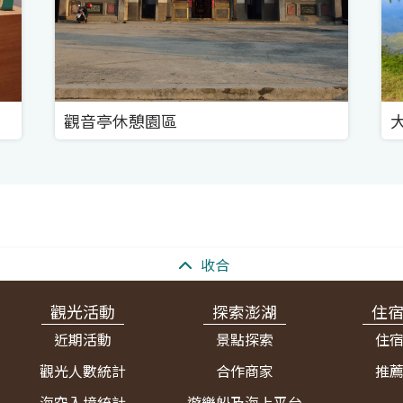
觀音亭休憩園區
收合
觀光活動
探索澎湖
住
近期活動
景點探索
住
觀光人數統計
合作商家
推
海空入境統計
遊樂船及海上平台