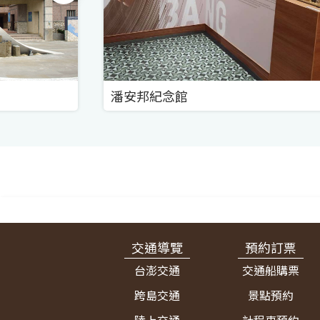
潘安邦紀念館
:::
交通導覽
預約訂票
台澎交通
交通船購票
跨島交通
景點預約