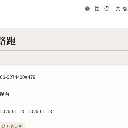
字
常
語
登
:::
級
見
跳
系
問
到
題
主
要
內
容
路跑
06-9274400#478
縣內
2026-01-18 - 2026-01-18
戶外活動