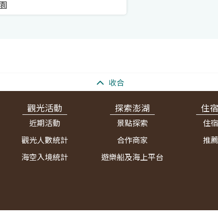
園
收合
觀光活動
探索澎湖
住
近期活動
景點探索
住
觀光人數統計
合作商家
推
海空入境統計
遊樂船及海上平台