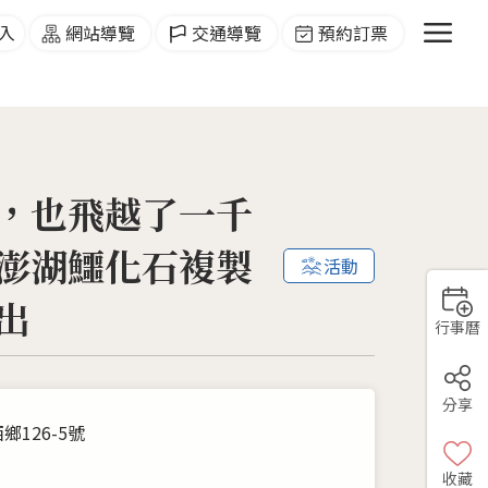
menu
入
網站導覽
交通導覽
預約訂票
，也飛越了一千
澎湖鱷化石複製
活動
出
行事曆
分享
鄉126-5號
收藏