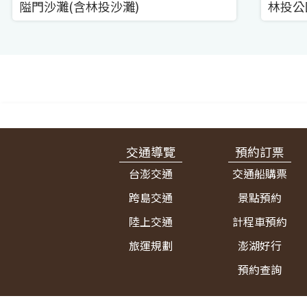
隘門沙灘(含林投沙灘)
林投公
:::
交通導覽
預約訂票
台澎交通
交通船購票
跨島交通
景點預約
陸上交通
計程車預約
旅運規劃
澎湖好行
預約查詢