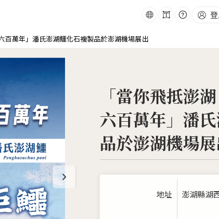
字
常
語
登
:::
級
見
跳
系
問
到
題
主
要
六百萬年」潘氏澎湖鱷化石複製品於澎湖機場展出
內
容
「當你飛抵澎湖
六百萬年」潘氏
品於澎湖機場展
地址
澎湖縣湖西