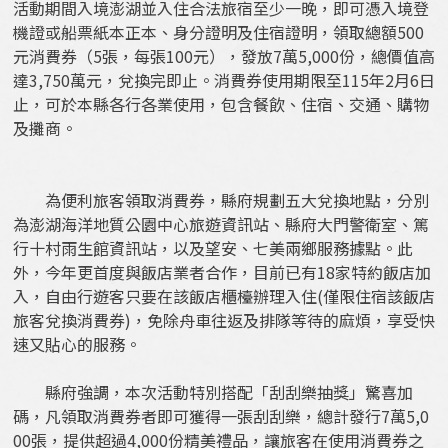
活動期間入境澎湖並入住合法旅宿至少一晚，即可憑入境登
機證或船票紙本正本、身分證明及住宿證明，領取總額500
元消費券（5張，每張100元），發放7萬5,000份，總價值高
達3,750萬元，兌換完即止。消費券使用期限至115年2月6日
止，可於本縣各行各業使用，包含餐飲、住宿、交通、購物
及攤商。
為便利旅客領取消費券，縣府規劃五大兌換地點，分別
為澎湖海洋地質公園中心旅遊資訊站、縣府大門警衛室、篤
行十村雨生館資訊站，以及望安、七美兩鄉服務據點。此
外，今年更首度與飯店業者合作，目前已有18家特約飯店加
入，自由行遊客只要在該飯店櫃檯辦理入住(僅限住宿該飯店
旅客兌換消費券)，免除舟車往返及排隊等待的麻煩，享受快
速又貼心的服務。
縣府強調，本次活動特別搭配「刮刮樂抽獎」驚喜加
碼，凡領取消費券者即可獲得一張刮刮樂，總計發行7萬5,0
00張，提供超過4,000份精美禮品，讓旅客在使用消費券之