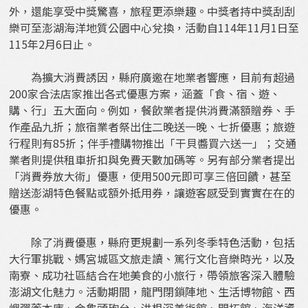
外，還能享受中獎驚喜，旅程更添樂趣。中獎者持中獎刮刮
樂可至澎湖海洋地質公園中心兌換，活動自114年11月1日至
115年2月6日止。
為擴大消費誘因，縣府廣邀在地業者響應，目前有超過
200家合法店家推出各式優惠方案，涵蓋「食、宿、遊、
購、行」五大面向。例如，餐飲業者提供消費滿額贈券、手
作產品九折；旅宿業者祭出住二晚送一晚、七折優惠；旅遊
行程則有85折；伴手禮購物推出「干貝醬買六送一」；交通
業者則提供租車折扣與免費天數加碼等。另有部分業者提出
「消費券放大術」優惠，使用500元即可享三倍回饋，甚至
贈送澎湖特色餐點或額外抵用券，讓遊客感受到實實在在的
優惠。
除了消費優惠，縣府更規劃一系列冬季特色活動，包括
大行軍挑戰、媽宮城區文旅走讀、篤行文化音樂時光，以及
南寮、成功社區結合在地美食的小旅行，帶領旅客深入體驗
澎湖文化魅力。活動期間，龍門閉鎖陣地、生活博物館、西
嶼彈藥本庫、金龜頭砲台、洪根深美術館、開拓館、海洋資