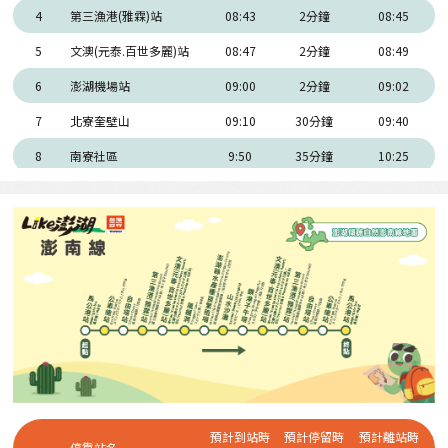
4
第三漁港(雅霖)站
08:43
2分鐘
08:45
5
文澳(元泰.百世多麗)站
08:47
2分鐘
08:49
6
澎湖機場站
09:00
2分鐘
09:02
7
北寮奎壁山
09:10
30分鐘
09:40
8
南寮社區
9:50
35分鐘
10:25
9
龍門閉鎖陣地
10:35
30分鐘
11:05
6
澎湖機場站
11:21
2分鐘
11:23
10
澎湖生活博物館
11:35
45分鐘
12:20
5
文澳(元泰.百世多麗)站
12:22
2分鐘
12:24
4
第三漁港(雅霖)站
12:26
2分鐘
12:28
3
自由塔(勝國)站
12:30
2分鐘
12:32
2
公車總站
12:34
2分鐘
12:36
1
馬公港站
12:40
預計到站時
預計停留時
預計離站時
停靠站名