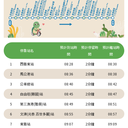
預計到站時
預計停留時
預計離站時
停靠站名
間
間
間
1
西衛東站
08:28
2分鐘
08:30
2
馬公港站
08:36
2分鐘
08:38
3
公車總站
08:40
2分鐘
08:42
4
自由塔(勝國)站
08:45
2分鐘
08:47
5
第三漁港(雅霖)站
08:49
2分鐘
08:51
6
文澳(元泰.百世多麗)站
08:55
2分鐘
08:57
7
東衛站
09:07
2分鐘
09:09