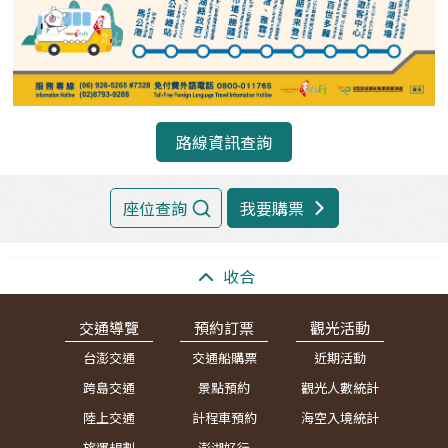
2
公車總站
12:26
2分鐘
12:28
1
馬公港站
12:30
路線資訊查詢
座位查詢
我要購票
:::
收合
交通導覽
預約訂票
觀光活動
台澎交通
交通船購票
近期活動
跨島交通
景點預約
觀光人數統計
陸上交通
計程車預約
海空入境統計
旅運規劃
澎湖好行