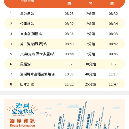
間
間
間
1
馬公港站
08:28
2分鐘
08:30
2
公車總站
08:32
2分鐘
08:34
3
自由塔(勝國)站
08:36
2分鐘
08:38
4
第三漁港(雅霖)站
08:40
2分鐘
08:42
5
文澳(元泰.百世多麗)站
08:44
2分鐘
08:46
6
風櫃洞
9:02
30分鐘
9:32
7
澎湖縣水產種苗繁殖場
10:37
40分鐘
11:17
8
山水沙灘
11:22
25分鐘
11:47
9
鎖港子午塔
11:50
15分鐘
12:05
5
文澳(元泰.百世多麗)站
12:15
2分鐘
12:17
4
第三漁港(雅霖)站
12:18
2分鐘
12:20
3
自由塔(勝國)站
12:22
2分鐘
12:24