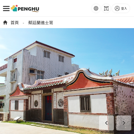
語系
字級
登入
跳到主要內容
首頁
蔡廷蘭進士第
-