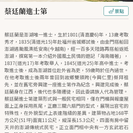
蔡廷蘭進士第
景點
蔡廷蘭是澎湖唯一進士，生於1801(清嘉慶6)年，13歲考取
秀才，1835(清道光15)年赴福州省城鄉試後，由金門搭船回
澎湖遇颱風漂抵安南(今越南)，經一百多天陸路再搭船返抵
澎湖，撰寫第一本介紹外國風土民情的遊記「海南雜著」，
1837(道光17)年考取舉人，1845(道光25)年高中進士。考
取進士後，成為澎湖首位赴外省為吏，59歲時於任內過世。
在他考取進士後兩年曾回到故鄉雙頭跨(今興仁里)祭拜祖
先，並在舊宅旁興建一座進士第作為紀念。興建完成後，蔡
廷蘭身在江西，後代也多隨遷徒，因此委請族人代為管理。
蔡廷蘭進士第建築形式與一般民宅相同，僅在門楣與報廈屋
面上正身採用燕尾，正廳三關六扇門的型式，展現出官宅的
特殊性，在外貌型式上表達階級的差異。建築物占地168平
方公尺(51坪)面寬11公尺，縱深長15.3公尺，四面有房中留
天井的澎湖傳統式民宅。正立面門相中央有一方玄武岩石