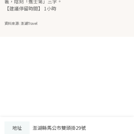
匾，陰刻「進士第」三字。
【建議停留時間】 1小時
資料來源: 澎湖Travel
地址
澎湖縣馬公市雙頭掛29號