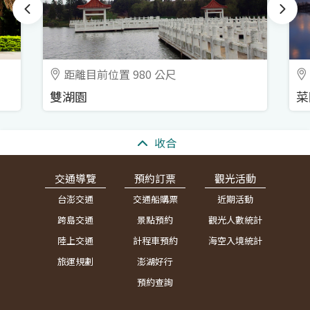
距離目前位置 980 公尺
雙湖園
菜
:::
收合
交通導覽
預約訂票
觀光活動
台澎交通
交通船購票
近期活動
跨島交通
景點預約
觀光人數統計
陸上交通
計程車預約
海空入境統計
旅運規劃
澎湖好行
預約查詢