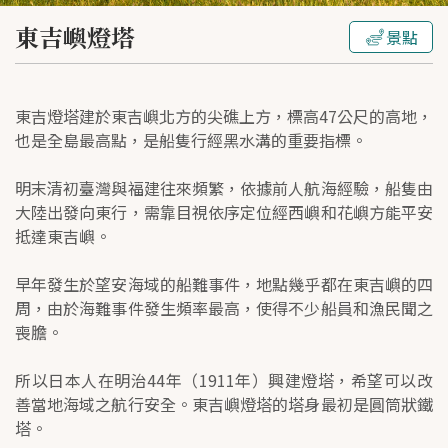
東吉嶼燈塔
景點
東吉燈塔建於東吉嶼北方的尖礁上方，標高47公尺的高地，
也是全島最高點，是船隻行經黑水溝的重要指標。
明末清初臺灣與福建往來頻繁，依據前人航海經驗，船隻由
大陸出發向東行，需靠目視依序定位經西嶼和花嶼方能平安
抵達東吉嶼。
早年發生於望安海域的船難事件，地點幾乎都在東吉嶼的四
周，由於海難事件發生頻率最高，使得不少船員和漁民聞之
喪膽。
所以日本人在明治44年（1911年）興建燈塔，希望可以改
善當地海域之航行安全。東吉嶼燈塔的塔身最初是圓筒狀鐵
塔。