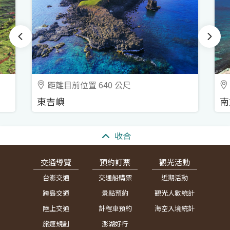
距離目前位置 640 公尺
東吉嶼
南
:::
收合
交通導覽
預約訂票
觀光活動
台澎交通
交通船購票
近期活動
跨島交通
景點預約
觀光人數統計
陸上交通
計程車預約
海空入境統計
旅運規劃
澎湖好行