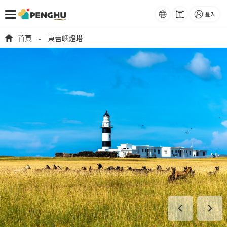
語系
字級
登入
跳到主要內容
首頁
東吉嶼燈塔
-