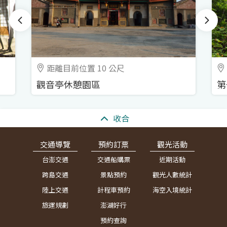
距離目前位置 10 公尺
觀音亭休憩園區
第
:::
收合
交通導覽
預約訂票
觀光活動
台澎交通
交通船購票
近期活動
跨島交通
景點預約
觀光人數統計
陸上交通
計程車預約
海空入境統計
旅運規劃
澎湖好行
預約查詢