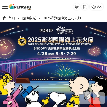
語系
字級
登入
跳到主要內容
首頁
國際觀光
2025澎湖國際海上花火節
-
-