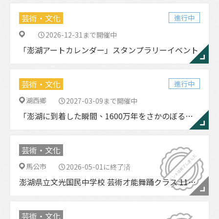
芸術・文化
進行中
2026-12-31まで開催中
「澎湖アートカレンダー」スタンプラリーイベント
芸術・文化
進行中
湖西鄉
2027-03-09まで開催中
「澎湖に到着した瞬間、1600万年をさかのぼる旅へ」— 潘氏澎湖ワニ化石レプリカ、澎湖空港で展示中
芸術・文化
馬公市
2026-05-01に終了済
澎湖県立文光国民中学校 芸術才能舞踊クラス 114学年度 教学成果発表会
芸術・文化