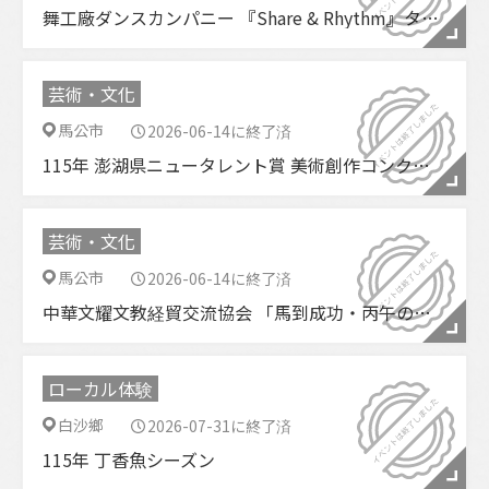
舞工廠ダンスカンパニー 『Share & Rhythm』タップダンス名作再現！
芸術・文化
馬公市
2026-06-14に終了済
115年 澎湖県ニュータレント賞 美術創作コンクール 受賞作品展
芸術・文化
馬公市
2026-06-14に終了済
中華文耀文教経貿交流協会 「馬到成功・丙午の美」会員合同展
ローカル体験
白沙鄉
2026-07-31に終了済
115年 丁香魚シーズン