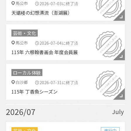
馬公市
2026-07-03に終了済
天遠楼の幻想漂流（澎湖展）
芸術・文化
馬公市
2026-07-04に終了済
115年 六根翰書画会 年度会員展
ローカル体験
白沙鄉
2026-07-31に終了済
115年 丁香魚シーズン
2026/07
July
芸術・文化
進行中