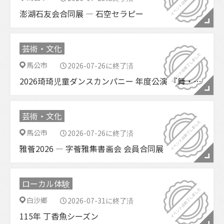
澎湖石友会合同展 ― 石空セラピー
芸術・文化
馬公市
2026-07-26に終了済
2026琦琦児童ダンスカンパニー 年度公演 『舞・楽団』
芸術・文化
馬公市
2026-07-26に終了済
雅薈2026 ― 字薈雅集書画会 会員合同展
ローカル体験
白沙鄉
2026-07-31に終了済
115年 丁香魚シーズン