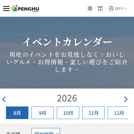
ホーム
イベントカレンダー
語系
-
フォ
ログイン
ント
跳到主要內容
サイ
ズ
イベントカレンダー
現地のイベントをお見逃しなく。おいし
いグルメ、お得情報、楽しい遊びをご紹介
します。
2026
8月
9月
10月
11月
12月