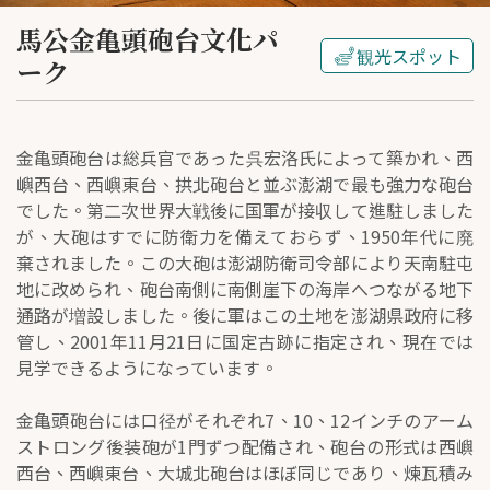
馬公金亀頭砲台文化パ
観光スポット
ーク
金亀頭砲台は総兵官であった呉宏洛氏によって築かれ、西
嶼西台、西嶼東台、拱北砲台と並ぶ澎湖で最も強力な砲台
でした。第二次世界大戦後に国軍が接収して進駐しました
が、大砲はすでに防衛力を備えておらず、1950年代に廃
棄されました。この大砲は澎湖防衛司令部により天南駐屯
地に改められ、砲台南側に南側崖下の海岸へつながる地下
通路が増設しました。後に軍はこの土地を澎湖県政府に移
管し、2001年11月21日に国定古跡に指定され、現在では
見学できるようになっています。
金亀頭砲台には口径がそれぞれ7、10、12インチのアーム
ストロング後装砲が1門ずつ配備され、砲台の形式は西嶼
西台、西嶼東台、大城北砲台はほぼ同じであり、煉瓦積み