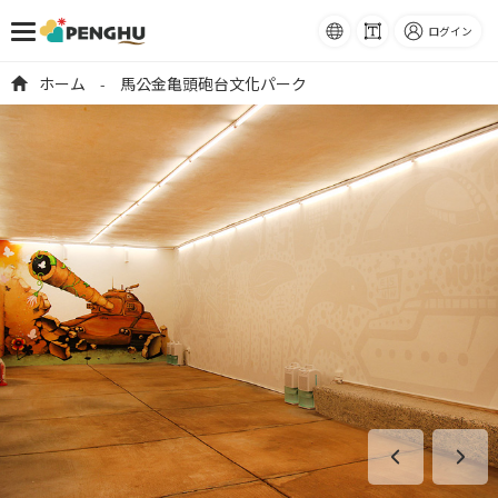
語系
フォ
ログイン
ント
跳到主要內容
ホーム
馬公金亀頭砲台文化パーク
-
サイ
ズ