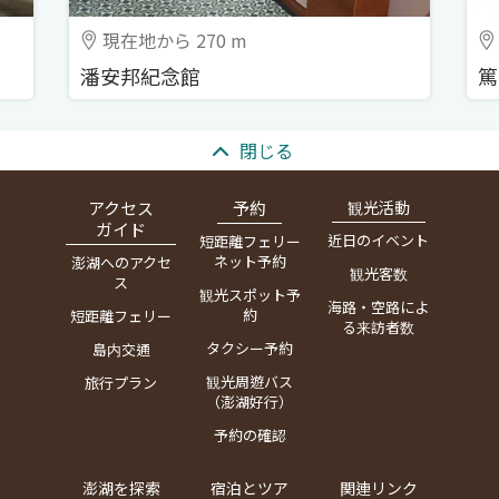
現在地から 270 m
潘安邦紀念館
篤
:::
閉じる
アクセス
予約
観光活動
ガイド
近日のイベント
短距離フェリー
ネット予約
澎湖へのアクセ
観光客数
ス
観光スポット予
海路・空路によ
約
短距離フェリー
る来訪者数
タクシー予約
島内交通
観光周遊バス
旅行プラン
（澎湖好行）
予約の確認
澎湖を探索
宿泊とツア
関連リンク