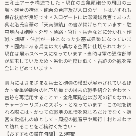
三和土アーチ構造でした。現在の金亀頭砲台の周囲の土
塀、砲台の掩体、砲台の台座及び入口のゲートはいずれも
保存状態が良好です。入口ゲートには澎湖総兵官であった
呉宏洛氏自筆の「天南鎖鑰」の書が掲げられています。駐
屯地内は砲座、外壁、通路、官庁、兵舎などに分かれ、作
戦、訓練、住居が一体となった要塞式建築になっていま
す。園内にある兵舎は大小異なる空間に仕切られており、
現在は展示スペースになっています。当時は軍の通信部隊
が駐屯していたため、劣化の程度は低く、古跡の外観を完
全にとどめています。
園内にはさまざまな兵士と砲弾の模型が展示されているほ
か、金亀頭砲台の地下坑道での過去の戦争紹介と合わせ、
古跡を再活用することで、金亀頭砲台は澎湖の新たなカル
チャーツーリズムのスポットとなっています。この地を訪
れる際には、かつての戦地の風情を感じるだけでなく、媽
宮文化巡礼の旅として、周辺の観音亭や篤行十村とあわせ
て訪れることをご検討ください。
【おすすめの滞在時間】 2.5時間