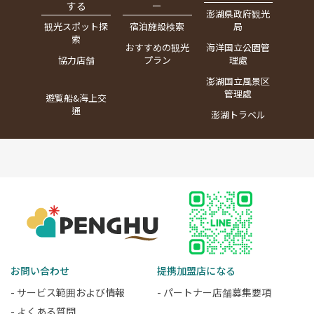
する
ー
澎湖県政府観光
観光スポット探
宿泊施設検索
局
索
おすすめの観光
海洋国立公園管
協力店舗
プラン
理處
澎湖国立風景区
管理處
遊覧船&海上交
通
澎湖トラベル
お問い合わせ
提携加盟店になる
- サービス範囲および情報
- パートナー店舗募集要項
- よくある質問